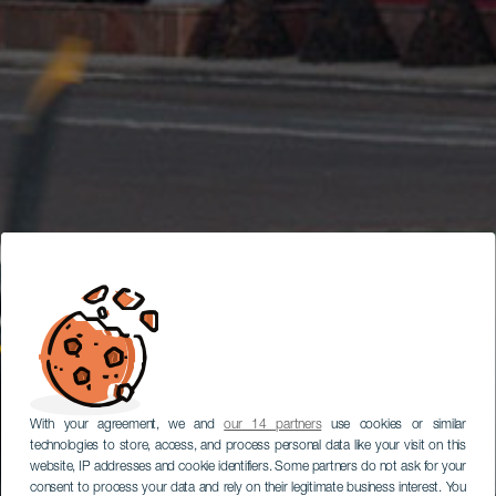
With your agreement, we and
our 14 partners
use cookies or similar
technologies to store, access, and process personal data like your visit on this
website, IP addresses and cookie identifiers. Some partners do not ask for your
consent to process your data and rely on their legitimate business interest. You