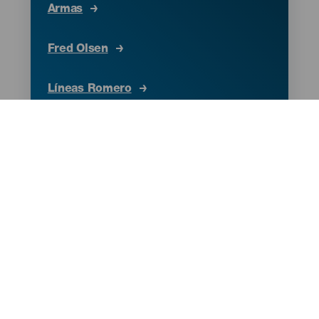
Armas
Fred Olsen
Líneas Romero
Biosfera Express
Escursioni
In alternativa è possibile visitare le isole vicine
partecipando ad escursioni organizzate in barca o in
vela. Effettuate in giornata, queste escursioni offrono la