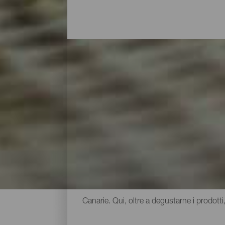
Formaggi e vini con sapo
Il formaggio e il vino sono due dei prodotti 
ben 10 denominazioni d'origine. A causa dei
pochi metri, le caratteristiche dei vini c
varietà di consistenze e sapori, ma tutti 
organolettiche uniche al mondo. Il modo mi
Canarie. Qui, oltre a degustarne i prodotti