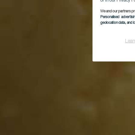
or in our Privacy P
We and our partners pr
Personalised advertis
geolocation data, and i
Lear