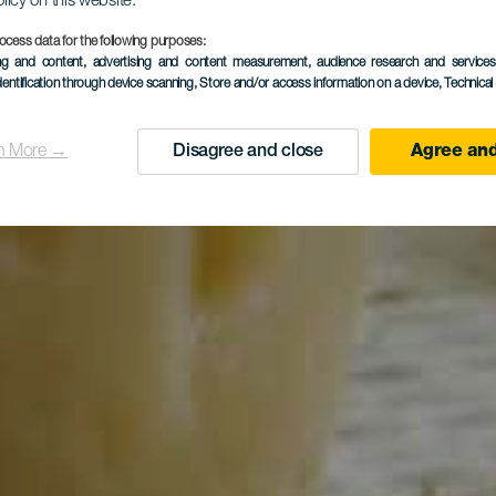
olicy on this website.
ocess data for the following purposes:
ing and content, advertising and content measurement, audience research and service
dentification through device scanning
, Store and/or access information on a device
, Technica
n More →
Disagree and close
Agree and