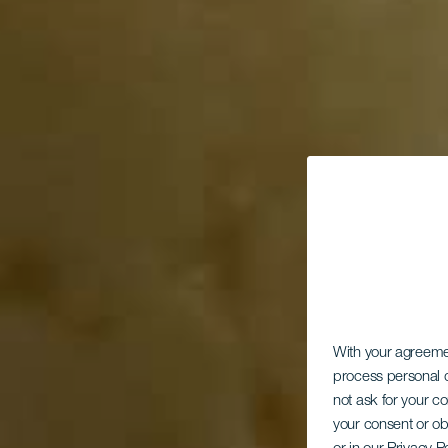
With your agreem
process personal d
not ask for your c
your consent or ob