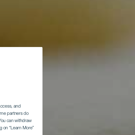
 access, and
Some partners do
. You can withdraw
ing on “Learn More”