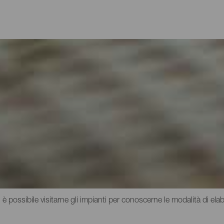
re proprio
più caratteristici della gastronomia delle Canarie. Parlare dei vini di
 diversi microclimi delle isole, come pure ai drastici sbalzi di alt
ambiano radicalmente da una zona all'altra. Anche i formaggi delle C
possiedono un denominatore comune, ovvero il rispetto dei metodi di
gliore per scoprire tanto sapore è recarsi in alcune delle numerose 
, è possibile visitarne gli impianti per conoscerne le modalità di ela