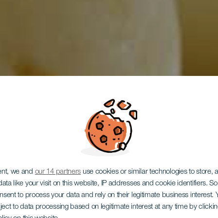
ent, we and
our 14 partners
use cookies or similar technologies to store,
ata like your visit on this website, IP addresses and cookie identifiers. 
onsent to process your data and rely on their legitimate business interest
ject to data processing based on legitimate interest at any time by click