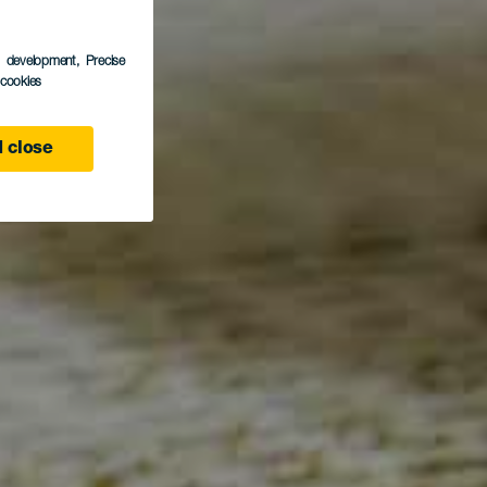
s development
, Precise
l cookies
 close