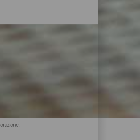
 queste isole significa fare riferimento a
itudine che si producono a distanza di
anarie sono caratterizzati da una grande
 produzione tradizionali e caratteristiche
cantine e dei caseifici delle isole
borazione.