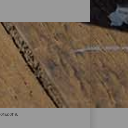
 queste isole significa fare riferimento a
itudine che si producono a distanza di
anarie sono caratterizzati da una grande
 produzione tradizionali e caratteristiche
cantine e dei caseifici delle isole
borazione.