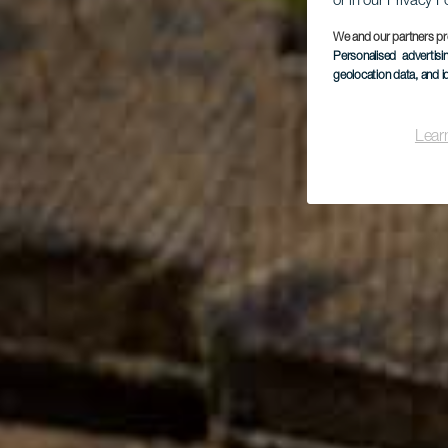
or in our Privacy P
We and our partners pr
Personalised advertis
geolocation data, and i
Lear