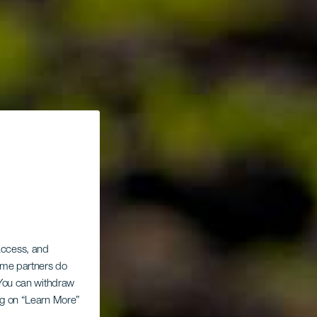
 access, and
Some partners do
. You can withdraw
ing on “Learn More”