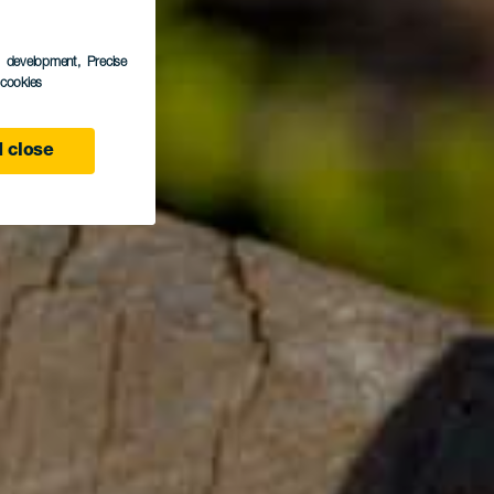
s development
, Precise
l cookies
 close