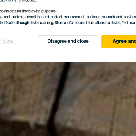
olicy on this website.
ocess data for the following purposes:
ing and content, advertising and content measurement, audience research and service
dentification through device scanning
, Store and/or access information on a device
, Technica
n More →
Disagree and close
Agree and