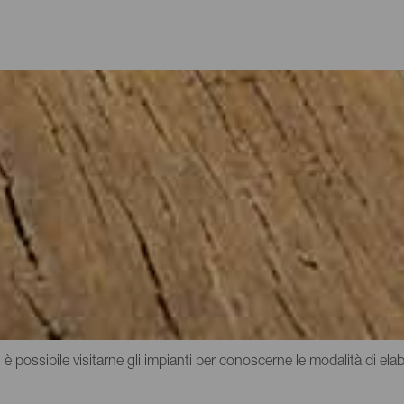
re proprio
più caratteristici della gastronomia delle Canarie. Parlare dei vini di
 diversi microclimi delle isole, come pure ai drastici sbalzi di alt
ambiano radicalmente da una zona all'altra. Anche i formaggi delle C
possiedono un denominatore comune, ovvero il rispetto dei metodi di
gliore per scoprire tanto sapore è recarsi in alcune delle numerose 
, è possibile visitarne gli impianti per conoscerne le modalità di ela