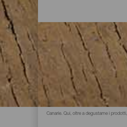
Formaggi e vini con sapo
Il formaggio e il vino sono due dei prodotti 
ben 10 denominazioni d'origine. A causa dei
pochi metri, le caratteristiche dei vini c
varietà di consistenze e sapori, ma tutti 
organolettiche uniche al mondo. Il modo mi
Canarie. Qui, oltre a degustarne i prodotti