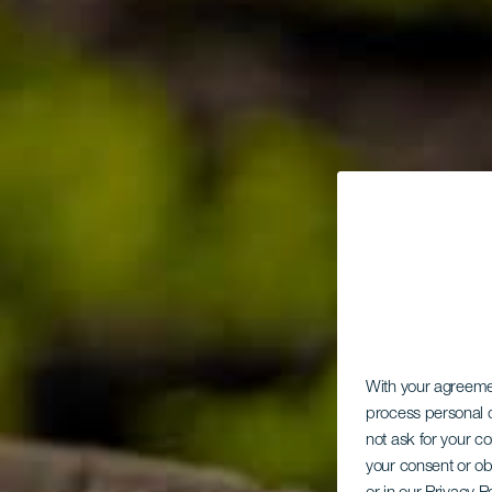
With your agreem
process personal d
not ask for your c
your consent or ob