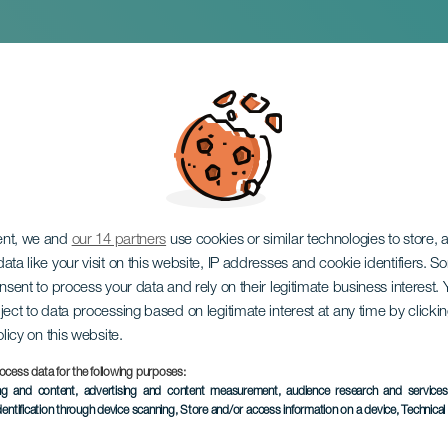
bo: "Ehi, non scherz
ent, we and
our 14 partners
use cookies or similar technologies to store,
ata like your visit on this website, IP addresses and cookie identifiers. 
onsent to process your data and rely on their legitimate business interest
ject to data processing based on legitimate interest at any time by click
olicy on this website.
ocess data for the following purposes:
EVENTO PASSATO
ing and content, advertising and content measurement, audience research and service
dentification through device scanning
, Store and/or access information on a device
, Technica
04 April 2025