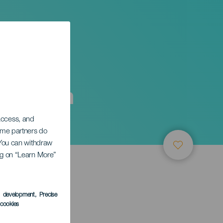
are con
 access, and
Some partners do
. You can withdraw
ing on “Learn More”
s development
, Precise
l cookies