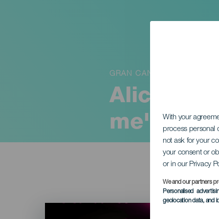
GRAN CANARIA
Alicia Lo
me"
With your agreem
process personal d
not ask for your c
your consent or ob
or in our Privacy P
We and our partners pr
Personalised advertis
geolocation data, and i
Imagen
Listado