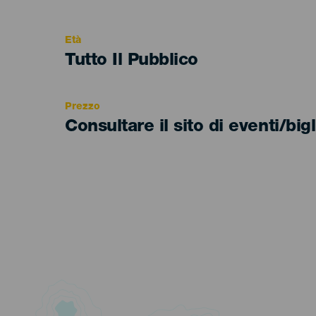
del
evento
Età
Edad
Tutto Il Pubblico
Recomendada
Prezzo
Consultare il sito di eventi/bigl