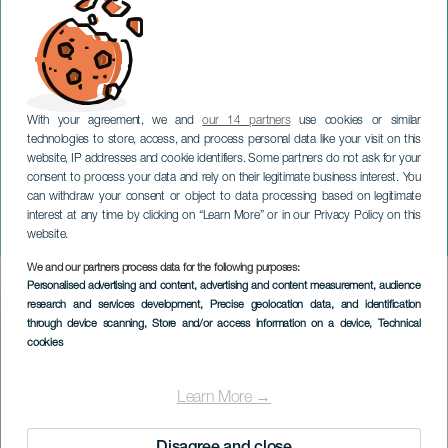
With your agreement, we and
our 14 partners
use cookies or similar
technologies to store, access, and process personal data like your visit on this
website, IP addresses and cookie identifiers. Some partners do not ask for your
consent to process your data and rely on their legitimate business interest. You
GRAN CANARIA
can withdraw your consent or object to data processing based on legitimate
Andy Timmons Band in
interest at any time by clicking on “Learn More” or in our Privacy Policy on this
concerto
website.
We and our partners process data for the following purposes:
Imagen
Personalised advertising and content, advertising and content measurement, audience
Listado
research and services development
, Precise geolocation data, and identification
through device scanning
, Store and/or access information on a device
, Technical
cookies
Learn More →