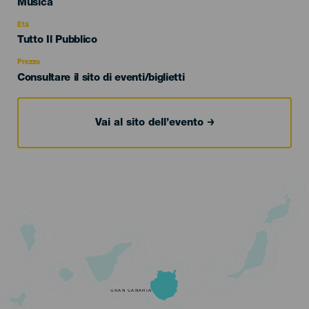
Categoría
Musica
del
evento
Età
Edad
Tutto Il Pubblico
Recomendada
Prezzo
Consultare il sito di eventi/biglietti
Vai al sito dell’evento
GRAN CANARIA