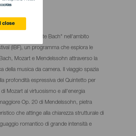
l cookies
 Canaria
 close
s presenta "Intimate Bach" nell'ambito
stival (IBF), un programma che esplora le
 Bach, Mozart e Mendelssohn attraverso la
ca della musica da camera. Il viaggio spazia
alla profondità espressiva del Quintetto per
 di Mozart al virtuosismo e all'energia
e maggiore Op. 20 di Mendelssohn, pietra
ristico che attinge alla chiarezza strutturale di
inguaggio romantico di grande intensità e