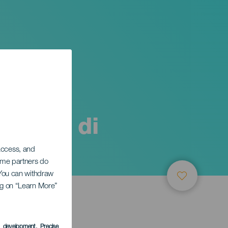
ionale di
 access, and
Some partners do
. You can withdraw
ing on “Learn More”
s development
, Precise