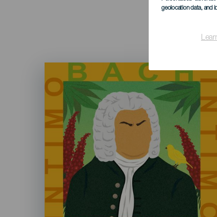
geolocation data, and i
Lear
Imagen
Listado