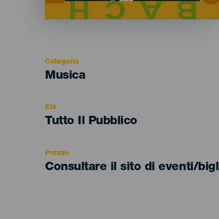
Categoria
Categoría
Musica
del
evento
Età
Edad
Tutto Il Pubblico
Recomendada
Prezzo
Consultare il sito di eventi/bigl