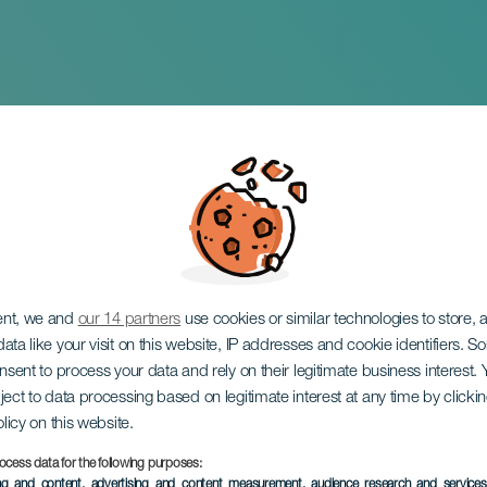
o: Festival Internaz
ent, we and
our 14 partners
use cookies or similar technologies to store,
ata like your visit on this website, IP addresses and cookie identifiers. 
onsent to process your data and rely on their legitimate business interest
ject to data processing based on legitimate interest at any time by click
olicy on this website.
ocess data for the following purposes:
EVENTO PASSATO
ing and content, advertising and content measurement, audience research and service