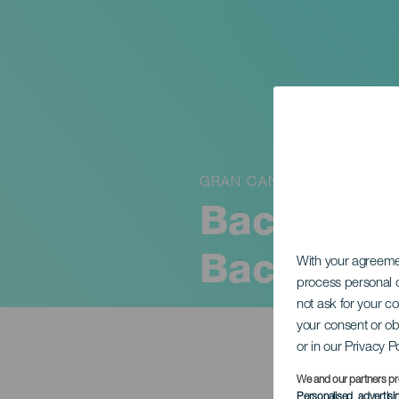
GRAN CANARIA
Bach intim
Bach
With your agreem
process personal d
not ask for your c
your consent or ob
or in our Privacy P
We and our partners pr
Personalised advertis