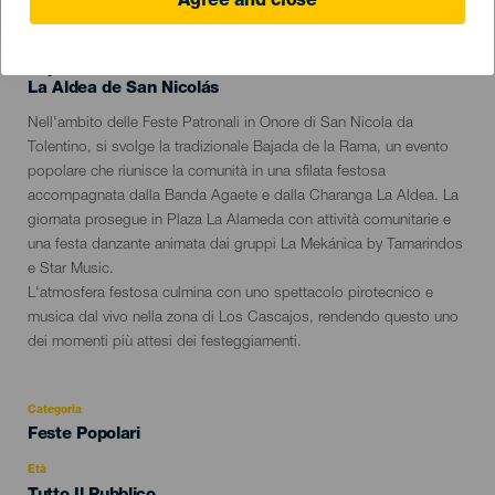
Agree and close
September 2026
Localidad
La Aldea de San Nicolás
Descripción
Nell'ambito delle Feste Patronali in Onore di San Nicola da
del
Tolentino, si svolge la tradizionale Bajada de la Rama, un evento
evento
popolare che riunisce la comunità in una sfilata festosa
accompagnata dalla Banda Agaete e dalla Charanga La Aldea. La
giornata prosegue in Plaza La Alameda con attività comunitarie e
una festa danzante animata dai gruppi La Mekánica by Tamarindos
e Star Music.
L'atmosfera festosa culmina con uno spettacolo pirotecnico e
musica dal vivo nella zona di Los Cascajos, rendendo questo uno
dei momenti più attesi dei festeggiamenti.
Categoria
Categoría
Feste Popolari
del
evento
Età
Edad