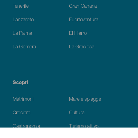
Tenerife
Gran Canaria
Lanzarote
Fuerteventura
La Palma
El Hierro
La Gomera
La Graciosa
Scopri
Matrimoni
Mare e spiagge
Crociere
Cultura
Gastronomia
Turismo attivo