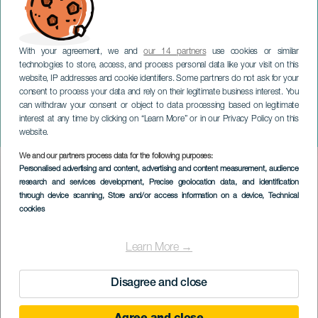
With your agreement, we and
our 14 partners
use cookies or similar
technologies to store, access, and process personal data like your visit on this
website, IP addresses and cookie identifiers. Some partners do not ask for your
consent to process your data and rely on their legitimate business interest. You
GRAN CANARIA
can withdraw your consent or object to data processing based on legitimate
Bajada de la Rama en La
interest at any time by clicking on “Learn More” or in our Privacy Policy on this
Aldea
website.
We and our partners process data for the following purposes:
Imagen
Personalised advertising and content, advertising and content measurement, audience
Listado
research and services development
, Precise geolocation data, and identification
through device scanning
, Store and/or access information on a device
, Technical
cookies
Learn More →
Disagree and close