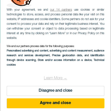
With your agreement, we and
our 14 partners
use cookies or similar
technologies to store, access, and process personal data like your visit on this
website, IP addresses and cookie identifiers. Some partners do not ask for your
consent to process your data and rely on their legitimate business interest. You
GRAN CANARIA
can withdraw your consent or object to data processing based on legitimate
Bajada de La Rama nelle
interest at any time by clicking on “Learn More” or in our Privacy Policy on this
festività di Las Marías
website.
We and our partners process data for the following purposes:
Imagen
Personalised advertising and content, advertising and content measurement, audience
Listado
research and services development
, Precise geolocation data, and identification
through device scanning
, Store and/or access information on a device
, Technical
cookies
Learn More →
Disagree and close
Agree and close
September 2026