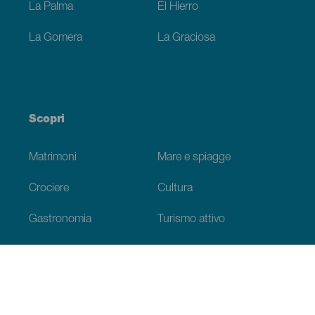
La Palma
El Hierro
La Gomera
La Graciosa
Scopri
Matrimoni
Mare e spiagge
Crociere
Cultura
Gastronomia
Turismo attivo
Tutti gli articoli