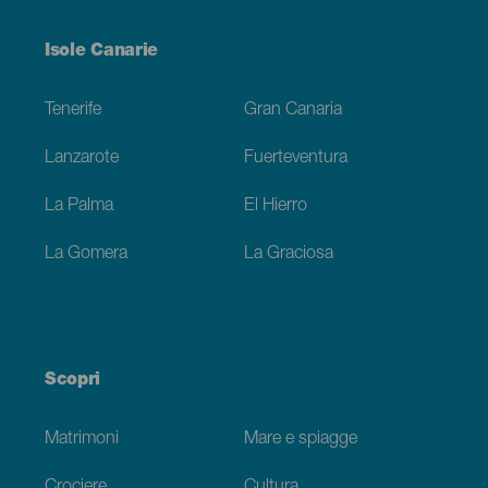
Menú
Isole Canarie
Footer
Tenerife
Gran Canaria
Lanzarote
Fuerteventura
La Palma
El Hierro
La Gomera
La Graciosa
Scopri
Matrimoni
Mare e spiagge
Crociere
Cultura