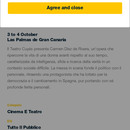
Agree and close
EVENTO PASSATO
3 to 4 October
Localidad
Las Palmas de Gran Canaria
Descripción
Il Teatro Cuyás presenta Carmen Díez de Rivera, un'opera che
del
ripercorre la vita di una donna avanti rispetto al suo tempo,
evento
caratterizzata da intelligenza, sfida e ricerca della verità in un
contesto sociale difficile. La messa in scena fonde il politico con il
personale, ritraendo una protagonista che ha lottato per la
democrazia e il cambiamento in Spagna, pur portando con sé
profonde ferite personali.
Categoria
Categoría
Cinema E Teatro
del
evento
Età
Edad
Tutto Il Pubblico