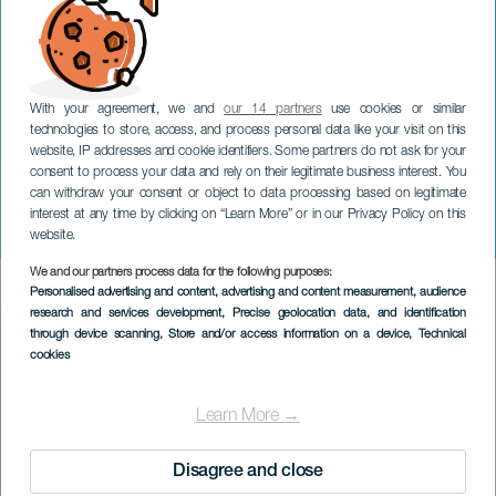
With your agreement, we and
our 14 partners
use cookies or similar
technologies to store, access, and process personal data like your visit on this
website, IP addresses and cookie identifiers. Some partners do not ask for your
consent to process your data and rely on their legitimate business interest. You
can withdraw your consent or object to data processing based on legitimate
GRAN CANARIA
interest at any time by clicking on “Learn More” or in our Privacy Policy on this
Carmen, nada de nadie
website.
We and our partners process data for the following purposes:
Imagen
Personalised advertising and content, advertising and content measurement, audience
Listado
research and services development
, Precise geolocation data, and identification
through device scanning
, Store and/or access information on a device
, Technical
cookies
Learn More →
Disagree and close