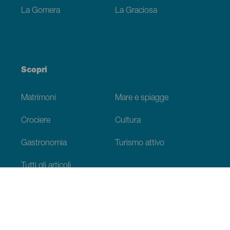
La Gomera
La Graciosa
Scopri
Matrimoni
Mare e spiagge
Crociere
Cultura
Gastronomia
Turismo attivo
Tutti gli articoli
Informazioni pratiche