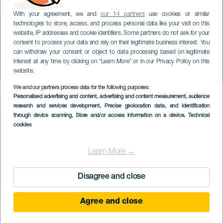
With your agreement, we and
our 14 partners
use cookies or similar
technologies to store, access, and process personal data like your visit on this
website, IP addresses and cookie identifiers. Some partners do not ask for your
consent to process your data and rely on their legitimate business interest. You
GRAN CANARIA
can withdraw your consent or object to data processing based on legitimate
Carnevale di Las Palmas
interest at any time by clicking on “Learn More” or in our Privacy Policy on this
de Gran Canaria
website.
We and our partners process data for the following purposes:
Imagen
Personalised advertising and content, advertising and content measurement, audience
Listado
research and services development
, Precise geolocation data, and identification
through device scanning
, Store and/or access information on a device
, Technical
cookies
Learn More →
Disagree and close
Agree and close
February 2027
Localidad
Las Palmas de Gran Canaria