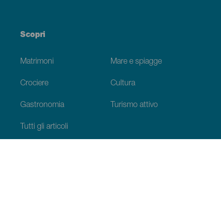
Scopri
Matrimoni
Mare e spiagge
Crociere
Cultura
Gastronomia
Turismo attivo
Tutti gli articoli
Informazioni pratiche
Agenda
Clima