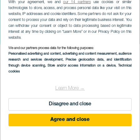
With your agreement, we and
our 14 partners
use cookies or similar
technologies to store, access, and process personal data like your visit on this
website, IP addresses and cookie identifiers. Some partners do not ask for your
consent to process your data and rely on their legitimate business interest. You
GRAN CANARIA
can withdraw your consent or object to data processing based on legitimate
Carnevale di Santa María
interest at any time by clicking on “Learn More” or in our Privacy Policy on this
de Guía
website.
We and our partners process data for the following purposes:
Imagen
Personalised advertising and content, advertising and content measurement, audience
Listado
research and services development
, Precise geolocation data, and identification
through device scanning
, Store and/or access information on a device
, Technical
cookies
Learn More →
Disagree and close
Agree and close
February 2027
Localidad
Santa María de Guía