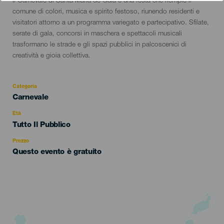
Descripción
Il Carnevale di Santa María de Guía è una festa che riempie il
del
comune di colori, musica e spirito festoso, riunendo residenti e
evento
visitatori attorno a un programma variegato e partecipativo. Sfilate,
serate di gala, concorsi in maschera e spettacoli musicali
trasformano le strade e gli spazi pubblici in palcoscenici di
creatività e gioia collettiva.
Categoria
Categoría
Carnevale
del
evento
Età
Edad
Tutto Il Pubblico
Recomendada
Prezzo
Questo evento è gratuito