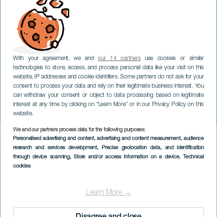
With your agreement, we and
our 14 partners
use cookies or similar
technologies to store, access, and process personal data like your visit on this
website, IP addresses and cookie identifiers. Some partners do not ask for your
consent to process your data and rely on their legitimate business interest. You
GRAN CANARIA
can withdraw your consent or object to data processing based on legitimate
Carnevale: La corsa dei
interest at any time by clicking on “Learn More” or in our Privacy Policy on this
tacchi alti
website.
We and our partners process data for the following purposes:
Imagen
Personalised advertising and content, advertising and content measurement, audience
Listado
research and services development
, Precise geolocation data, and identification
through device scanning
, Store and/or access information on a device
, Technical
cookies
Learn More →