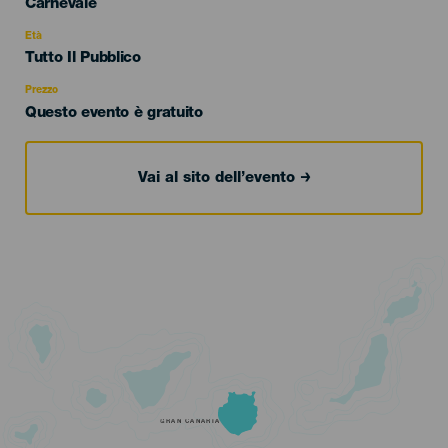
Categoría
Carnevale
del
evento
Età
Edad
Tutto Il Pubblico
Recomendada
Prezzo
Questo evento è gratuito
Vai al sito dell’evento
GRAN CANARIA