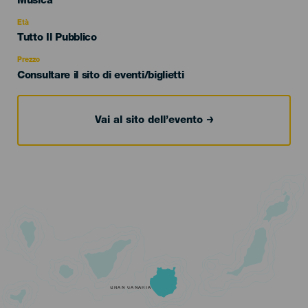
Categoría
Musica
del
evento
Età
Edad
Tutto Il Pubblico
Recomendada
Prezzo
Consultare il sito di eventi/biglietti
Vai al sito dell’evento
GRAN CANARIA