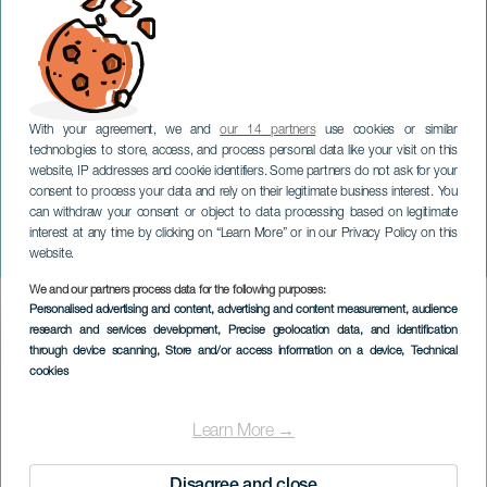
With your agreement, we and
our 14 partners
use cookies or similar
technologies to store, access, and process personal data like your visit on this
website, IP addresses and cookie identifiers. Some partners do not ask for your
consent to process your data and rely on their legitimate business interest. You
GRAN CANARIA
can withdraw your consent or object to data processing based on legitimate
Ciclo dei Maestri della
interest at any time by clicking on “Learn More” or in our Privacy Policy on this
Chitarra
website.
We and our partners process data for the following purposes:
Imagen
Personalised advertising and content, advertising and content measurement, audience
Listado
research and services development
, Precise geolocation data, and identification
through device scanning
, Store and/or access information on a device
, Technical
cookies
Learn More →
Disagree and close