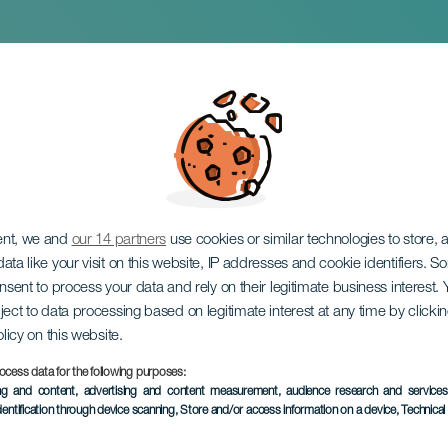
SOLOAUTOR: Suu
ent, we and
our 14 partners
use cookies or similar technologies to store,
ata like your visit on this website, IP addresses and cookie identifiers. 
onsent to process your data and rely on their legitimate business interest
ject to data processing based on legitimate interest at any time by click
olicy on this website.
ocess data for the following purposes:
EVENTO PASSATO
ing and content, advertising and content measurement, audience research and service
dentification through device scanning
, Store and/or access information on a device
, Technica
15 February 2025