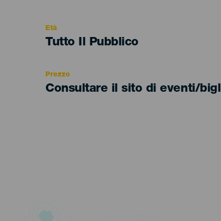
del
evento
Età
Edad
Tutto Il Pubblico
Recomendada
Prezzo
Consultare il sito di eventi/bigl