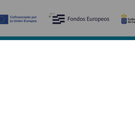
Scopri
I
Matrimoni
Mare e spiagge
A
Crociere
Cultura
Co
Gastronomia
Turismo attivo
Do
Tutti gli articoli
Im