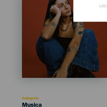
Lear
Categoria
Categoría
Musica