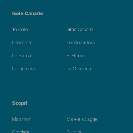
Menú
Isole Canarie
Footer
Tenerife
Gran Canaria
Lanzarote
Fuerteventura
La Palma
El Hierro
La Gomera
La Graciosa
Scopri
Matrimoni
Mare e spiagge
Crociere
Cultura