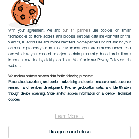
With your agreement, we and
our 14 partners
use cookies or similar
technologies to store, access, and process personal data like your visit on this
website, IP addresses and cookie identifiers. Some partners do not ask for your
consent to process your data and rely on their legitimate business interest. You
can withdraw your consent or object to data processing based on legitimate
GRAN CANARIA
interest at any time by clicking on “Learn More” or in our Privacy Policy on this
Classici in Quegles
website.
We and our partners process data for the following purposes:
Imagen
Personalised advertising and content, advertising and content measurement, audience
Listado
research and services development
, Precise geolocation data, and identification
through device scanning
, Store and/or access information on a device
, Technical
cookies
Learn More →
Disagree and close