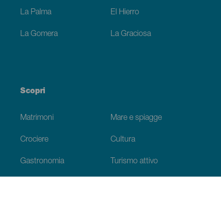
La Palma
El Hierro
La Gomera
La Graciosa
Scopri
Matrimoni
Mare e spiagge
Crociere
Cultura
Gastronomia
Turismo attivo
Tutti gli articoli