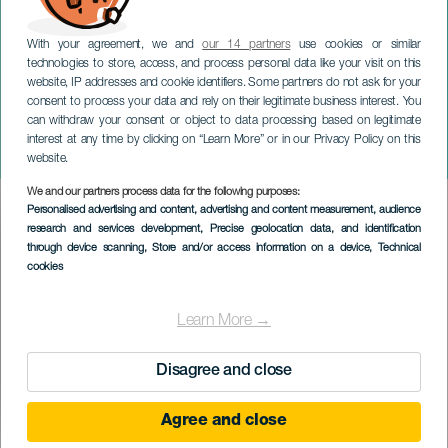
With your agreement, we and
our 14 partners
use cookies or similar
technologies to store, access, and process personal data like your visit on this
website, IP addresses and cookie identifiers. Some partners do not ask for your
consent to process your data and rely on their legitimate business interest. You
GRAN CANARIA
can withdraw your consent or object to data processing based on legitimate
Cluedo Live Escape: Chi è
interest at any time by clicking on “Learn More” or in our Privacy Policy on this
Jack?
website.
We and our partners process data for the following purposes:
Imagen
Personalised advertising and content, advertising and content measurement, audience
Listado
research and services development
, Precise geolocation data, and identification
through device scanning
, Store and/or access information on a device
, Technical
cookies
Learn More →
Disagree and close
Agree and close
EVENTO PASSATO