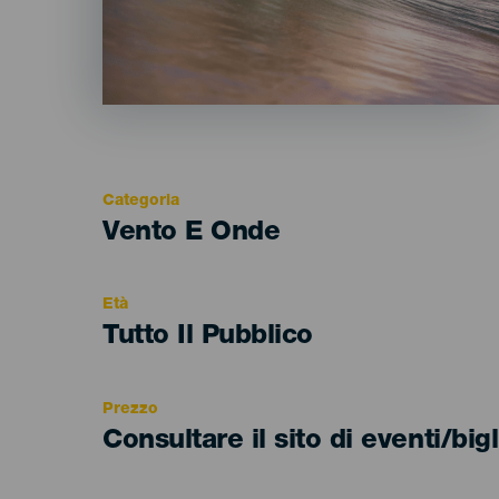
Categoria
Categoría
Vento E Onde
del
evento
Età
Edad
Tutto Il Pubblico
Recomendada
Prezzo
Consultare il sito di eventi/bigl