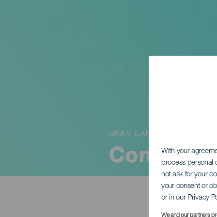
GRAN CANARIA
Concorso 
With your agreem
process personal d
not ask for your c
your consent or ob
or in our Privacy P
We and our partners pr