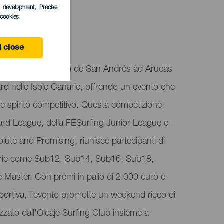
s development
, Precise
l cookies
 close
st trasforma Playa de San Andrés ad Arucas
ard nelle Isole Canarie, offrendo un evento che
e spirito competitivo. Questa competizione,
rd League, della FESurfing Junior League e
lute and Promising, riunisce partecipanti di
ategorie come Sub12, Sub14, Sub16, Sub18,
Master. Con premi in palio di 2.000 euro e
 sportiva, l'evento promette un weekend ricco di
zzato dall'Oleaje Surfing Club insieme a