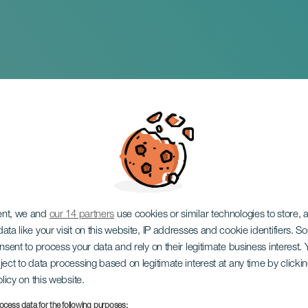
di bodyboard Oleaj
ent, we and
our 14 partners
use cookies or similar technologies to store,
ata like your visit on this website, IP addresses and cookie identifiers. 
onsent to process your data and rely on their legitimate business interest
ject to data processing based on legitimate interest at any time by click
olicy on this website.
ocess data for the following purposes: