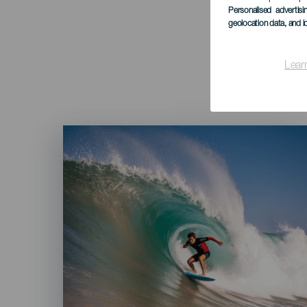
Personalised advertis
geolocation data, and i
Lear
Imagen
Listado