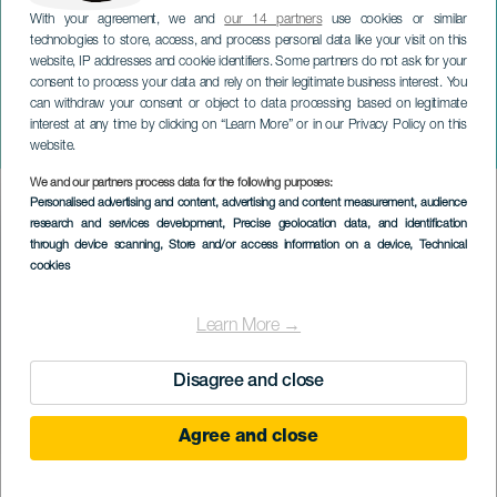
With your agreement, we and
our 14 partners
use cookies or similar
technologies to store, access, and process personal data like your visit on this
website, IP addresses and cookie identifiers. Some partners do not ask for your
consent to process your data and rely on their legitimate business interest. You
GRAN CANARIA
can withdraw your consent or object to data processing based on legitimate
Corsa dei carri di
interest at any time by clicking on “Learn More” or in our Privacy Policy on this
Candelaria
website.
We and our partners process data for the following purposes:
Imagen
Personalised advertising and content, advertising and content measurement, audience
Listado
research and services development
, Precise geolocation data, and identification
through device scanning
, Store and/or access information on a device
, Technical
cookies
Learn More →
Disagree and close
Agree and close
September 2026
Localidad
Vega de San Mateo