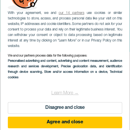
With your agreement, we and
our 14 partners
use cookies or similar
technologies to store, access, and process personal data like your visit on this
website, IP addresses and cookie identifiers. Some partners do not ask for your
consent to process your data and rely on their legitimate business interest. You
GRAN CANARIA
can withdraw your consent or object to data processing based on legitimate
Festival folcloristico Los
interest at any time by clicking on “Learn More” or in our Privacy Policy on this
Medianeros
website.
We and our partners process data for the following purposes:
Imagen
Personalised advertising and content, advertising and content measurement, audience
Listado
research and services development
, Precise geolocation data, and identification
through device scanning
, Store and/or access information on a device
, Technical
cookies
Learn More →
Disagree and close
Agree and close
EVENTO PASSATO