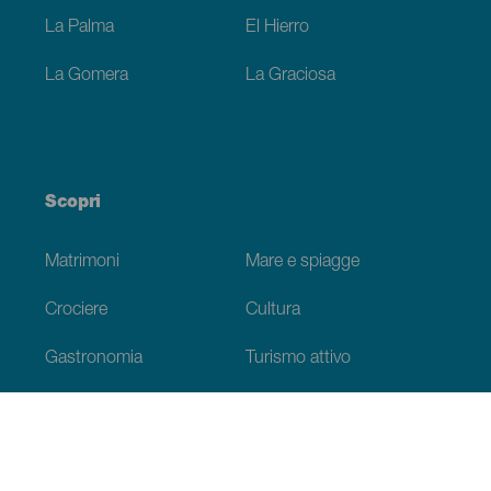
La Palma
El Hierro
La Gomera
La Graciosa
Scopri
Matrimoni
Mare e spiagge
Crociere
Cultura
Gastronomia
Turismo attivo
Tutti gli articoli