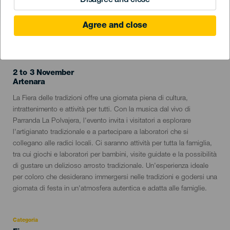
Disagree and close
Agree and close
EVENTO PASSATO
2 to 3 November
Localidad
Artenara
Descripción
La Fiera delle tradizioni offre una giornata piena di cultura,
del
intrattenimento e attività per tutti. Con la musica dal vivo di
evento
Parranda La Polvajera, l'evento invita i visitatori a esplorare
l'artigianato tradizionale e a partecipare a laboratori che si
collegano alle radici locali. Ci saranno attività per tutta la famiglia,
tra cui giochi e laboratori per bambini, visite guidate e la possibilità
di gustare un delizioso arrosto tradizionale. Un'esperienza ideale
per coloro che desiderano immergersi nelle tradizioni e godersi una
giornata di festa in un'atmosfera autentica e adatta alle famiglie.
Categoria