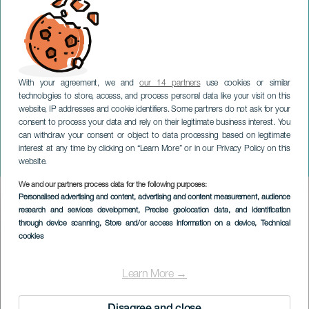
With your agreement, we and
our 14 partners
use cookies or similar
technologies to store, access, and process personal data like your visit on this
website, IP addresses and cookie identifiers. Some partners do not ask for your
consent to process your data and rely on their legitimate business interest. You
can withdraw your consent or object to data processing based on legitimate
GRAN CANARIA
interest at any time by clicking on “Learn More” or in our Privacy Policy on this
Fiera delle tradizioni
website.
We and our partners process data for the following purposes:
Imagen
Personalised advertising and content, advertising and content measurement, audience
Listado
research and services development
, Precise geolocation data, and identification
through device scanning
, Store and/or access information on a device
, Technical
cookies
Learn More →