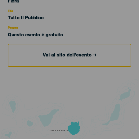
Categoría
Fiera
del
evento
Età
Edad
Tutto Il Pubblico
Recomendada
Prezzo
Questo evento è gratuito
Vai al sito dell’evento
GRAN CANARIA