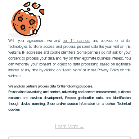
With your agreement, we and
our 14 partners
use cookies or similar
technologies to store, access, and process personal data like your visit on this
website, IP addresses and cookie identifiers. Some partners do not ask for your
consent to process your data and rely on their legitimate business interest. You
GRAN CANARIA
can withdraw your consent or object to data processing based on legitimate
Fiera Europea del
interest at any time by clicking on “Learn More” or in our Privacy Policy on this
Formaggio
website.
We and our partners process data for the following purposes:
Imagen
Personalised advertising and content, advertising and content measurement, audience
Listado
research and services development
, Precise geolocation data, and identification
through device scanning
, Store and/or access information on a device
, Technical
cookies
Learn More →