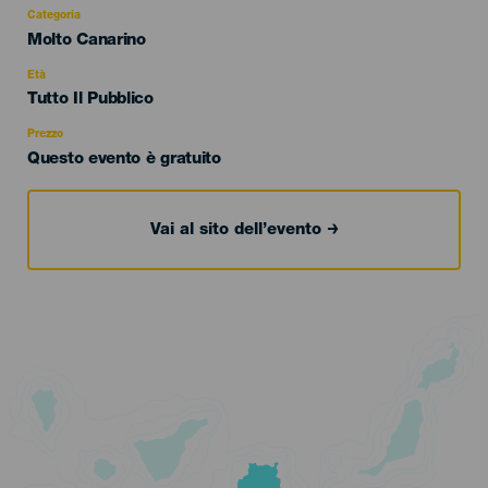
Categoria
Categoría
Molto Canarino
del
evento
Età
Edad
Tutto Il Pubblico
Recomendada
Prezzo
Questo evento è gratuito
Vai al sito dell’evento