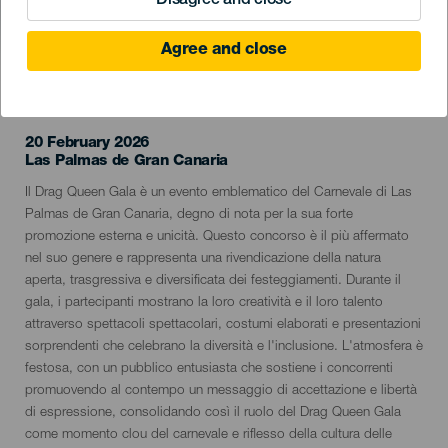
Disagree and close
Agree and close
EVENTO PASSATO
20 February 2026
Localidad
Las Palmas de Gran Canaria
Descripción
Il Drag Queen Gala è un evento emblematico del Carnevale di Las
del
Palmas de Gran Canaria, degno di nota per la sua forte
evento
promozione esterna e unicità. Questo concorso è il più affermato
nel suo genere e rappresenta una rivendicazione della natura
aperta, trasgressiva e diversificata dei festeggiamenti. Durante il
gala, i partecipanti mostrano la loro creatività e il loro talento
attraverso spettacoli spettacolari, costumi elaborati e presentazioni
sorprendenti che celebrano la diversità e l'inclusione. L'atmosfera è
festosa, con un pubblico entusiasta che sostiene i concorrenti
promuovendo al contempo un messaggio di accettazione e libertà
di espressione, consolidando così il ruolo del Drag Queen Gala
come momento clou del carnevale e riflesso della cultura delle