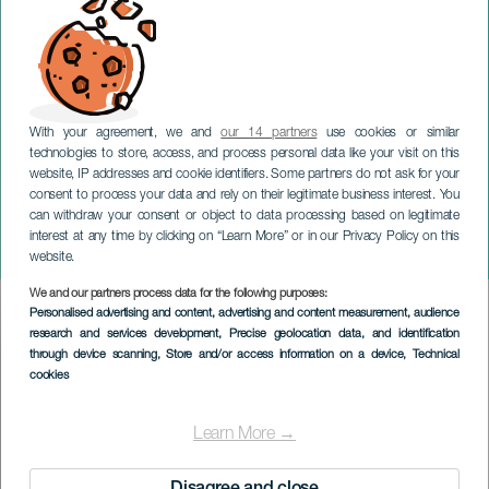
With your agreement, we and
our 14 partners
use cookies or similar
technologies to store, access, and process personal data like your visit on this
GRAN CANARIA
website, IP addresses and cookie identifiers. Some partners do not ask for your
consent to process your data and rely on their legitimate business interest. You
Gala della Drag Queen di
can withdraw your consent or object to data processing based on legitimate
Las Palmas de Gran
interest at any time by clicking on “Learn More” or in our Privacy Policy on this
Canaria
website.
We and our partners process data for the following purposes:
Imagen
Personalised advertising and content, advertising and content measurement, audience
Listado
research and services development
, Precise geolocation data, and identification
through device scanning
, Store and/or access information on a device
, Technical
cookies
Learn More →