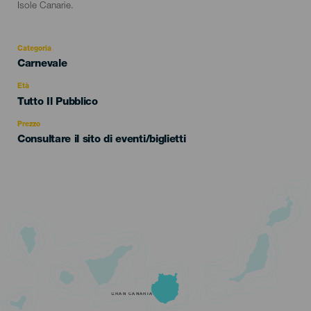
Isole Canarie.
Categoria
Categoría
Carnevale
del
evento
Età
Edad
Tutto Il Pubblico
Recomendada
Prezzo
Consultare il sito di eventi/biglietti
GRAN CANARIA