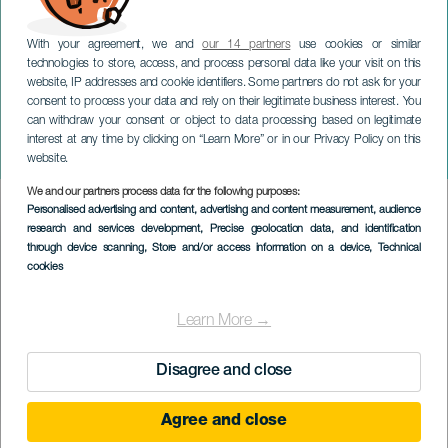
With your agreement, we and
our 14 partners
use cookies or similar
technologies to store, access, and process personal data like your visit on this
website, IP addresses and cookie identifiers. Some partners do not ask for your
consent to process your data and rely on their legitimate business interest. You
GRAN CANARIA
can withdraw your consent or object to data processing based on legitimate
Gala delle stelle del
interest at any time by clicking on “Learn More” or in our Privacy Policy on this
balletto classico
website.
We and our partners process data for the following purposes:
Imagen
Personalised advertising and content, advertising and content measurement, audience
Listado
research and services development
, Precise geolocation data, and identification
through device scanning
, Store and/or access information on a device
, Technical
cookies
Learn More →
Disagree and close
Agree and close
EVENTO PASSATO