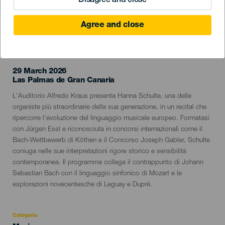
Disagree and close
Agree and close
EVENTO PASSATO
29 March 2026
Localidad
Las Palmas de Gran Canaria
Descripción
L'Auditorio Alfredo Kraus presenta Hanna Schulte, una delle
del
organiste più straordinarie della sua generazione, in un recital che
evento
ripercorre l'evoluzione del linguaggio musicale europeo. Formatasi
con Jürgen Essl e riconosciuta in concorsi internazionali come il
Bach-Wettbewerb di Köthen e il Concorso Joseph Gabler, Schulte
coniuga nelle sue interpretazioni rigore storico e sensibilità
contemporanea. Il programma collega il contrappunto di Johann
Sebastian Bach con il linguaggio sinfonico di Mozart e le
esplorazioni novecentesche di Leguay e Dupré.
Categoria