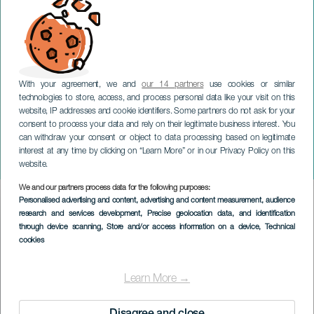
With your agreement, we and
our 14 partners
use cookies or similar
technologies to store, access, and process personal data like your visit on this
website, IP addresses and cookie identifiers. Some partners do not ask for your
consent to process your data and rely on their legitimate business interest. You
GRAN CANARIA
can withdraw your consent or object to data processing based on legitimate
Hanna Schulte: Festival
interest at any time by clicking on “Learn More” or in our Privacy Policy on this
Internazionale di Bach
website.
We and our partners process data for the following purposes:
Imagen
Personalised advertising and content, advertising and content measurement, audience
Listado
research and services development
, Precise geolocation data, and identification
through device scanning
, Store and/or access information on a device
, Technical
cookies
Learn More →