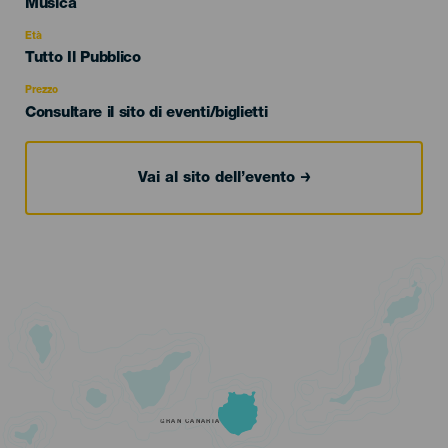
Categoría
Musica
del
evento
Età
Edad
Tutto Il Pubblico
Recomendada
Prezzo
Consultare il sito di eventi/biglietti
Vai al sito dell’evento
GRAN CANARIA