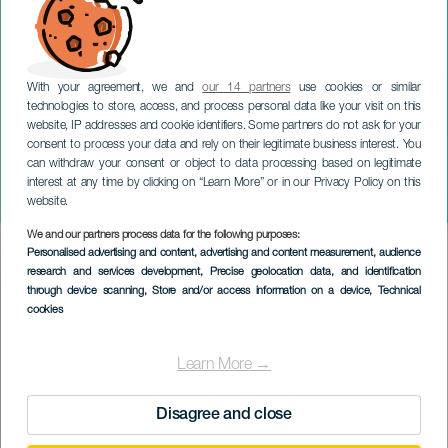
With your agreement, we and
our 14 partners
use cookies or similar
technologies to store, access, and process personal data like your visit on this
website, IP addresses and cookie identifiers. Some partners do not ask for your
consent to process your data and rely on their legitimate business interest. You
can withdraw your consent or object to data processing based on legitimate
GRAN CANARIA
interest at any time by clicking on “Learn More” or in our Privacy Policy on this
Harry Symphonic
website.
We and our partners process data for the following purposes:
Imagen
Personalised advertising and content, advertising and content measurement, audience
Listado
research and services development
, Precise geolocation data, and identification
through device scanning
, Store and/or access information on a device
, Technical
cookies
Learn More →
Disagree and close