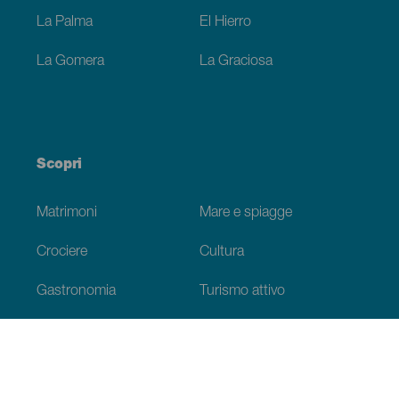
La Palma
El Hierro
La Gomera
La Graciosa
Scopri
Matrimoni
Mare e spiagge
Crociere
Cultura
Gastronomia
Turismo attivo
Tutti gli articoli