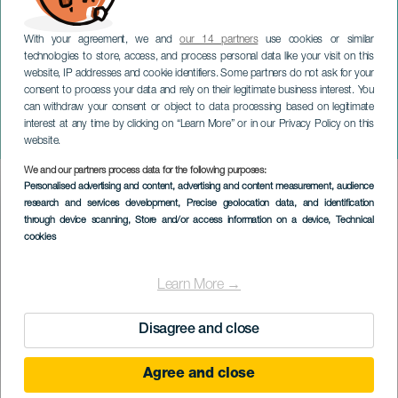
With your agreement, we and
our 14 partners
use cookies or similar
technologies to store, access, and process personal data like your visit on this
website, IP addresses and cookie identifiers. Some partners do not ask for your
consent to process your data and rely on their legitimate business interest. You
GRAN CANARIA
can withdraw your consent or object to data processing based on legitimate
Il maestro Juan Martínez
interest at any time by clicking on “Learn More” or in our Privacy Policy on this
era lì
website.
We and our partners process data for the following purposes:
Imagen
Personalised advertising and content, advertising and content measurement, audience
Listado
research and services development
, Precise geolocation data, and identification
through device scanning
, Store and/or access information on a device
, Technical
cookies
Learn More →
Disagree and close
Agree and close
EVENTO PASSATO