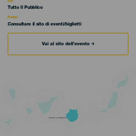
evento
Età
Edad
Tutto Il Pubblico
Recomendada
Prezzo
Consultare il sito di eventi/biglietti
Vai al sito dell’evento
GRAN CANARIA