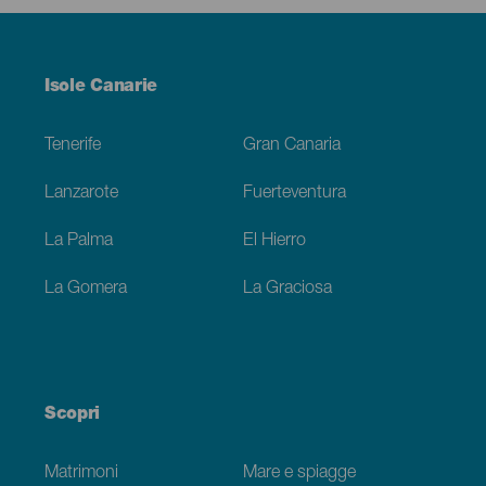
Menú
Isole Canarie
Footer
Tenerife
Gran Canaria
Lanzarote
Fuerteventura
La Palma
El Hierro
La Gomera
La Graciosa
Scopri
Matrimoni
Mare e spiagge