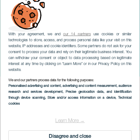
With your agreement, we and
our 14 partners
use cookies or similar
technologies to store, access, and process personal data like your visit on this
website, IP addresses and cookie identifiers. Some partners do not ask for your
consent to process your data and rely on their legitimate business interest. You
GRAN CANARIA
can withdraw your consent or object to data processing based on legitimate
Iván Torres: Oltre il
interest at any time by clicking on “Learn More” or in our Privacy Policy on this
corridoio
website.
We and our partners process data for the following purposes:
Imagen
Personalised advertising and content, advertising and content measurement, audience
Listado
research and services development
, Precise geolocation data, and identification
through device scanning
, Store and/or access information on a device
, Technical
cookies
Learn More →
Disagree and close