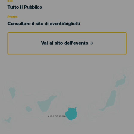
evento
Età
Edad
Tutto Il Pubblico
Recomendada
Prezzo
Consultare il sito di eventi/biglietti
Vai al sito dell’evento
GRAN CANARIA