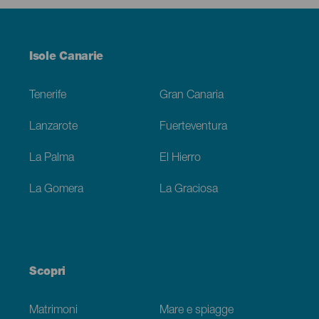
Menú
Isole Canarie
Footer
Tenerife
Gran Canaria
Lanzarote
Fuerteventura
La Palma
El Hierro
La Gomera
La Graciosa
Scopri
Matrimoni
Mare e spiagge