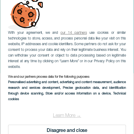
With your agreement, we and
our 14 partners
use cookies or similar
technologies to store, access, and process personal data like your visit on this
website, IP addresses and cookie identifiers. Some partners do not ask for your
consent to process your data and rely on their legitimate business interest. You
can withdraw your consent or object to data processing based on legitimate
GRAN CANARIA
interest at any time by clicking on “Learn More” or in our Privacy Policy on this
Kat Eaton in concerto
website.
We and our partners process data for the following purposes:
Imagen
Personalised advertising and content, advertising and content measurement, audience
Listado
research and services development
, Precise geolocation data, and identification
through device scanning
, Store and/or access information on a device
, Technical
cookies
Learn More →
Disagree and close