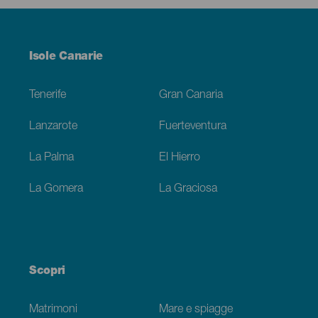
Menú
Isole Canarie
Footer
Tenerife
Gran Canaria
Lanzarote
Fuerteventura
La Palma
El Hierro
La Gomera
La Graciosa
Scopri
Matrimoni
Mare e spiagge