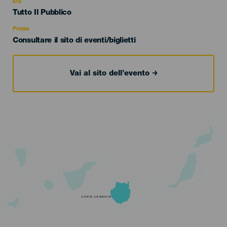
evento
Età
Edad
Tutto Il Pubblico
Recomendada
Prezzo
Consultare il sito di eventi/biglietti
Vai al sito dell’evento
GRAN CANARIA