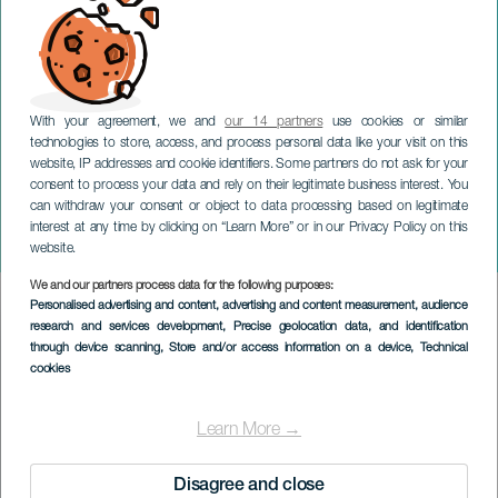
With your agreement, we and
our 14 partners
use cookies or similar
technologies to store, access, and process personal data like your visit on this
website, IP addresses and cookie identifiers. Some partners do not ask for your
consent to process your data and rely on their legitimate business interest. You
GRAN CANARIA
can withdraw your consent or object to data processing based on legitimate
Km.0 Fiera di Gran
interest at any time by clicking on “Learn More” or in our Privacy Policy on this
Canaria: Maspalomas
website.
We and our partners process data for the following purposes:
Imagen
Personalised advertising and content, advertising and content measurement, audience
Listado
research and services development
, Precise geolocation data, and identification
through device scanning
, Store and/or access information on a device
, Technical
cookies
Learn More →
Disagree and close