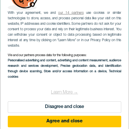
With your agreement, we and
our 14 partners
use cookies or similar
technologies to store, access, and process personal data like your visit on this
website, IP addresses and cookie identifiers. Some partners do not ask for your
consent to process your data and rely on their legitimate business interest. You
can withdraw your consent or object to data processing based on legitimate
GRAN CANARIA
interest at any time by clicking on “Learn More” or in our Privacy Policy on this
Le storie del genio
website.
We and our partners process data for the following purposes:
Imagen
Personalised advertising and content, advertising and content measurement, audience
Listado
research and services development
, Precise geolocation data, and identification
through device scanning
, Store and/or access information on a device
, Technical
cookies
Learn More →
Disagree and close
Agree and close
EVENTO PASSATO