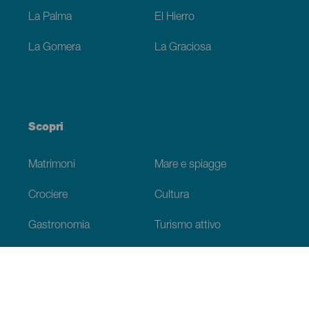
La Palma
El Hierro
La Gomera
La Graciosa
Scopri
Matrimoni
Mare e spiagge
Crociere
Cultura
Gastronomia
Turismo attivo
Tutti gli articoli