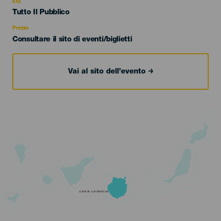
evento
Età
Edad
Tutto Il Pubblico
Recomendada
Prezzo
Consultare il sito di eventi/biglietti
Vai al sito dell’evento
GRAN CANARIA