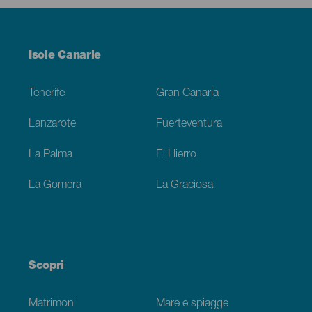
Menú
Isole Canarie
Footer
Tenerife
Gran Canaria
Lanzarote
Fuerteventura
La Palma
El Hierro
La Gomera
La Graciosa
Scopri
Matrimoni
Mare e spiagge