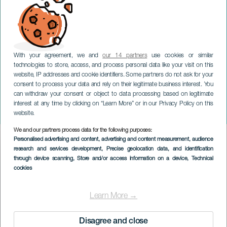
With your agreement, we and
our 14 partners
use cookies or similar
technologies to store, access, and process personal data like your visit on this
website, IP addresses and cookie identifiers. Some partners do not ask for your
consent to process your data and rely on their legitimate business interest. You
can withdraw your consent or object to data processing based on legitimate
GRAN CANARIA
interest at any time by clicking on “Learn More” or in our Privacy Policy on this
Macaronesia 1975-2025
website.
We and our partners process data for the following purposes:
Imagen
Personalised advertising and content, advertising and content measurement, audience
Listado
research and services development
, Precise geolocation data, and identification
through device scanning
, Store and/or access information on a device
, Technical
cookies
Learn More →
Disagree and close