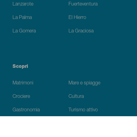
Lanzarote
Fuerteventura
La Palma
El Hierro
La Gomera
La Graciosa
Scopri
Matrimoni
Mare e spiagge
Crociere
Cultura
Gastronomia
Turismo attivo
Tutti gli articoli