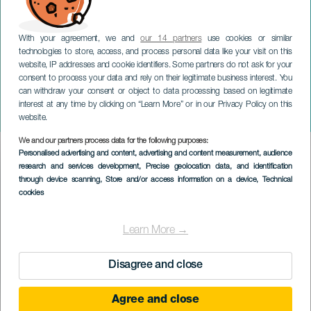
With your agreement, we and
our 14 partners
use cookies or similar
technologies to store, access, and process personal data like your visit on this
website, IP addresses and cookie identifiers. Some partners do not ask for your
consent to process your data and rely on their legitimate business interest. You
can withdraw your consent or object to data processing based on legitimate
GRAN CANARIA
interest at any time by clicking on “Learn More” or in our Privacy Policy on this
Marc Anthony in concerto
website.
We and our partners process data for the following purposes:
Imagen
Personalised advertising and content, advertising and content measurement, audience
Listado
research and services development
, Precise geolocation data, and identification
through device scanning
, Store and/or access information on a device
, Technical
cookies
Learn More →
Disagree and close
Agree and close
EVENTO PASSATO