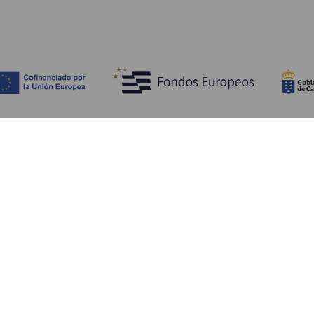
Scopri
I
Matrimoni
Mare e spiagge
A
Crociere
Cultura
Co
Gastronomia
Turismo attivo
Do