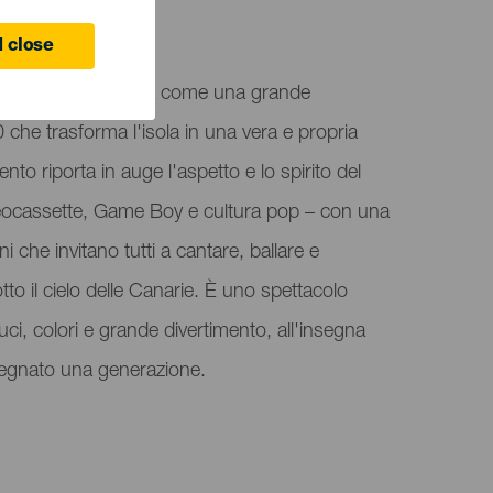
 close
arriva a Gran Canaria come una grande
0 che trasforma l'isola in una vera e propria
to riporta in auge l'aspetto e lo spirito del
ocassette, Game Boy e cultura pop – con una
i che invitano tutti a cantare, ballare e
tto il cielo delle Canarie. È uno spettacolo
uci, colori e grande divertimento, all'insegna
egnato una generazione.