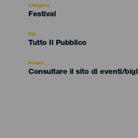
Categoria
Categoría
Festival
del
evento
Età
Edad
Tutto Il Pubblico
Recomendada
Prezzo
Consultare il sito di eventi/bigl