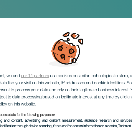
 90
ent, we and
our 14 partners
use cookies or similar technologies to store,
ata like your visit on this website, IP addresses and cookie identifiers. 
onsent to process your data and rely on their legitimate business interest
ject to data processing based on legitimate interest at any time by click
olicy on this website.
ocess data for the following purposes:
EVENTO PASSATO
ing and content, advertising and content measurement, audience research and service
dentification through device scanning
, Store and/or access information on a device
, Technica