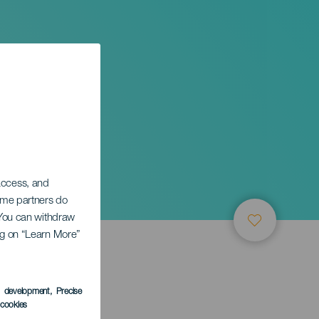
 access, and
Some partners do
. You can withdraw
ing on “Learn More”
s development
, Precise
l cookies