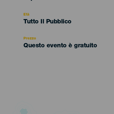
del
evento
Età
Edad
Tutto Il Pubblico
Recomendada
Prezzo
Questo evento è gratuito