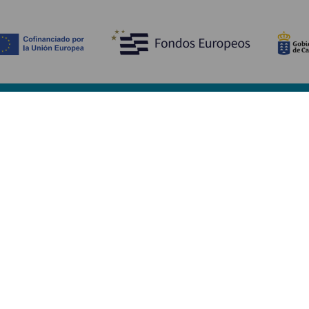
Scopri
I
Matrimoni
Mare e spiagge
A
Crociere
Cultura
Co
Gastronomia
Turismo attivo
Do
Tutti gli articoli
Im