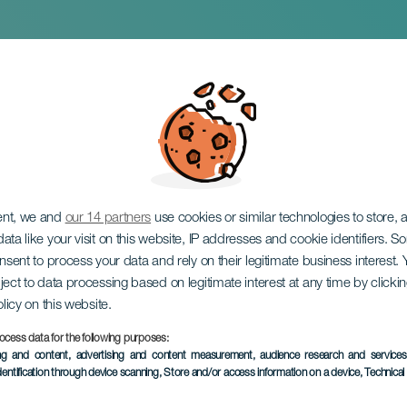
mporanea: Corpo al
ent, we and
our 14 partners
use cookies or similar technologies to store,
ata like your visit on this website, IP addresses and cookie identifiers. 
onsent to process your data and rely on their legitimate business interest
ject to data processing based on legitimate interest at any time by click
olicy on this website.
ocess data for the following purposes:
EVENTO PASSATO
ing and content, advertising and content measurement, audience research and service
dentification through device scanning
, Store and/or access information on a device
, Technica
30 January to 25 M