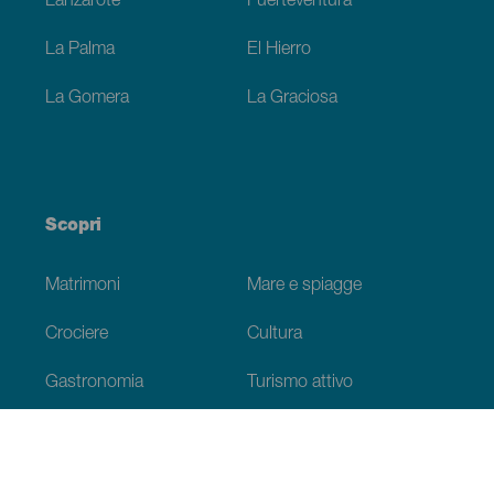
Lanzarote
Fuerteventura
La Palma
El Hierro
La Gomera
La Graciosa
Scopri
Matrimoni
Mare e spiagge
Crociere
Cultura
Gastronomia
Turismo attivo
Tutti gli articoli