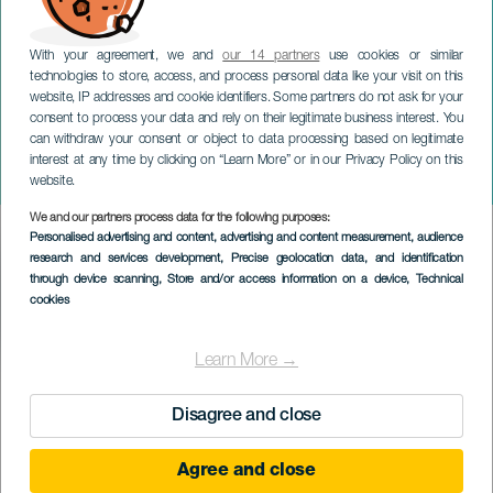
With your agreement, we and
our 14 partners
use cookies or similar
technologies to store, access, and process personal data like your visit on this
website, IP addresses and cookie identifiers. Some partners do not ask for your
consent to process your data and rely on their legitimate business interest. You
can withdraw your consent or object to data processing based on legitimate
GRAN CANARIA
interest at any time by clicking on “Learn More” or in our Privacy Policy on this
Movelec 2023
website.
We and our partners process data for the following purposes:
Imagen
Personalised advertising and content, advertising and content measurement, audience
Listado
research and services development
, Precise geolocation data, and identification
through device scanning
, Store and/or access information on a device
, Technical
cookies
Learn More →
EVENTO PASSATO
Disagree and close
20 to 22 October
Agree and close
Localidad
Las Palmas de Gran Canaria