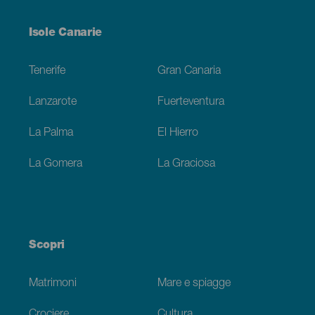
Menú
Isole Canarie
Footer
Tenerife
Gran Canaria
Lanzarote
Fuerteventura
La Palma
El Hierro
La Gomera
La Graciosa
Scopri
Matrimoni
Mare e spiagge
Crociere
Cultura