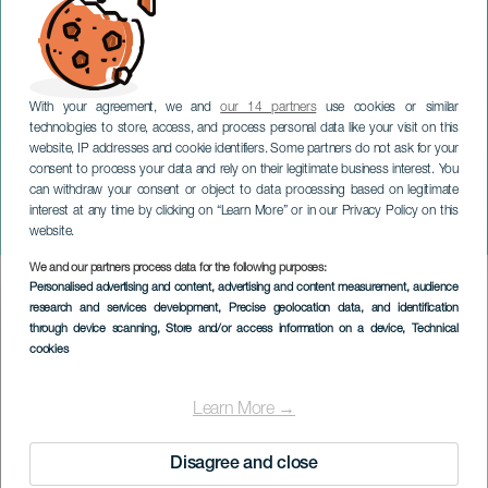
With your agreement, we and
our 14 partners
use cookies or similar
technologies to store, access, and process personal data like your visit on this
website, IP addresses and cookie identifiers. Some partners do not ask for your
consent to process your data and rely on their legitimate business interest. You
GRAN CANARIA
can withdraw your consent or object to data processing based on legitimate
Oratorio di Natale di
interest at any time by clicking on “Learn More” or in our Privacy Policy on this
Johann Sebastian Bach
website.
We and our partners process data for the following purposes:
Imagen
Personalised advertising and content, advertising and content measurement, audience
Listado
research and services development
, Precise geolocation data, and identification
through device scanning
, Store and/or access information on a device
, Technical
cookies
Learn More →
Disagree and close