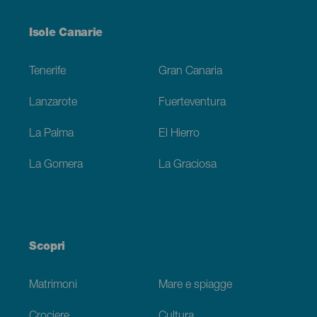
Menú
Isole Canarie
Footer
Tenerife
Gran Canaria
Lanzarote
Fuerteventura
La Palma
El Hierro
La Gomera
La Graciosa
Scopri
Matrimoni
Mare e spiagge
Crociere
Cultura