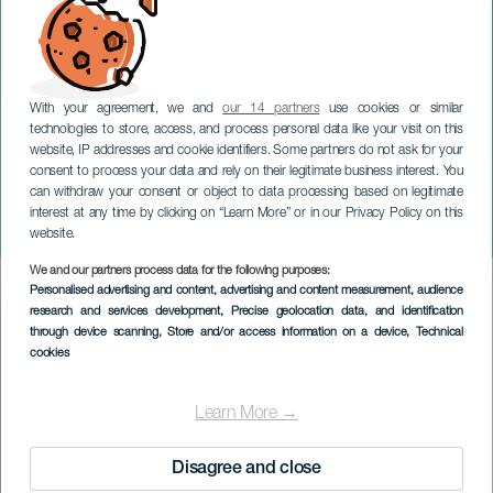
With your agreement, we and
our 14 partners
use cookies or similar
technologies to store, access, and process personal data like your visit on this
website, IP addresses and cookie identifiers. Some partners do not ask for your
consent to process your data and rely on their legitimate business interest. You
GRAN CANARIA
can withdraw your consent or object to data processing based on legitimate
Orchestra Sinfonica della
interest at any time by clicking on “Learn More” or in our Privacy Policy on this
Radio Bavarese
website.
We and our partners process data for the following purposes:
Imagen
Personalised advertising and content, advertising and content measurement, audience
Listado
research and services development
, Precise geolocation data, and identification
through device scanning
, Store and/or access information on a device
, Technical
cookies
Learn More →
Disagree and close