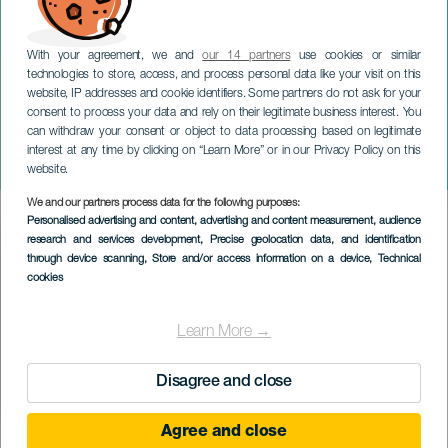
With your agreement, we and
our 14 partners
use cookies or similar
technologies to store, access, and process personal data like your visit on this
website, IP addresses and cookie identifiers. Some partners do not ask for your
consent to process your data and rely on their legitimate business interest. You
GRAN CANARIA
can withdraw your consent or object to data processing based on legitimate
Romería ofrenda a
interest at any time by clicking on “Learn More” or in our Privacy Policy on this
Santiago de los Caballeros
website.
We and our partners process data for the following purposes:
Imagen
Personalised advertising and content, advertising and content measurement, audience
Listado
research and services development
, Precise geolocation data, and identification
through device scanning
, Store and/or access information on a device
, Technical
cookies
Learn More →
Disagree and close
Agree and close
EVENTO PASSATO