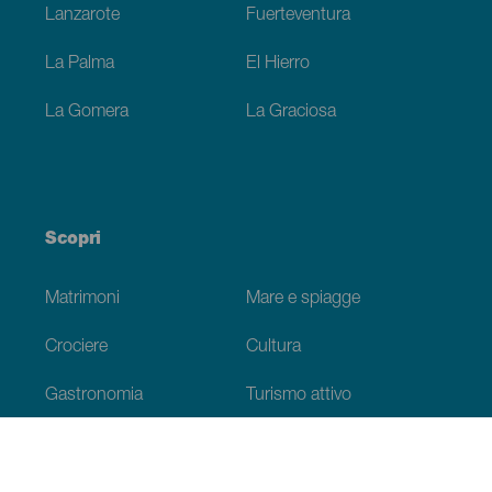
Lanzarote
Fuerteventura
La Palma
El Hierro
La Gomera
La Graciosa
Scopri
Matrimoni
Mare e spiagge
Crociere
Cultura
Gastronomia
Turismo attivo
Tutti gli articoli