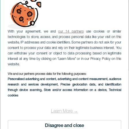
With your agreement, we and
our 14 partners
use cookies or similar
technologies to store, access, and process personal data like your visit on this
website, IP addresses and cookie identifiers. Some partners do not ask for your
consent to process your data and rely on their legitimate business interest. You
can withdraw your consent or object to data processing based on legitimate
GRAN CANARIA
interest at any time by clicking on “Learn More” or in our Privacy Policy on this
Said Muti en concierto
website.
We and our partners process data for the following purposes:
Imagen
Personalised advertising and content, advertising and content measurement, audience
Listado
research and services development
, Precise geolocation data, and identification
through device scanning
, Store and/or access information on a device
, Technical
cookies
Learn More →
Disagree and close