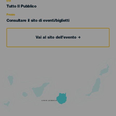
evento
Età
Edad
Tutto Il Pubblico
Recomendada
Prezzo
Consultare il sito di eventi/biglietti
Vai al sito dell’evento
GRAN CANARIA