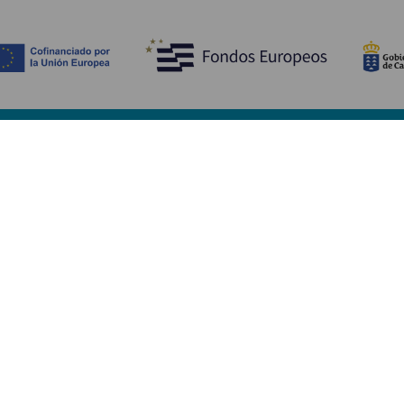
Scopri
I
Matrimoni
Mare e spiagge
A
Crociere
Cultura
Co
Gastronomia
Turismo attivo
Do
Tutti gli articoli
Im