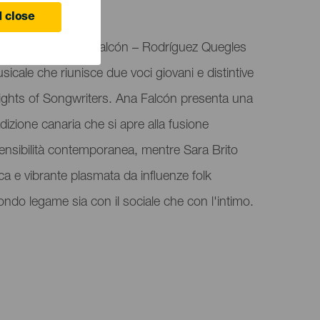
 Canaria
 close
 Sara Brito | Ana Falcón – Rodríguez Quegles
cale che riunisce due voci giovani e distintive
 Nights of Songwriters. Ana Falcón presenta una
dizione canaria che si apre alla fusione
ensibilità contemporanea, mentre Sara Brito
ica e vibrante plasmata da influenze folk
ndo legame sia con il sociale che con l'intimo.