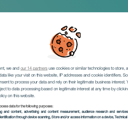
o & Ana Falcón
ent, we and
our 14 partners
use cookies or similar technologies to store,
ata like your visit on this website, IP addresses and cookie identifiers. 
onsent to process your data and rely on their legitimate business interest
ject to data processing based on legitimate interest at any time by click
olicy on this website.
ocess data for the following purposes:
EVENTO PASSATO
ing and content, advertising and content measurement, audience research and service
dentification through device scanning
, Store and/or access information on a device
, Technica
04 March 2026