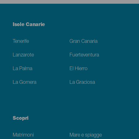
Menú
Isole Canarie
Footer
Tenerife
Gran Canaria
Lanzarote
Fuerteventura
La Palma
El Hierro
La Gomera
La Graciosa
Scopri
Matrimoni
Mare e spiagge