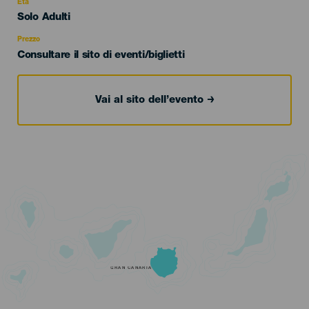
evento
Età
Edad
Solo Adulti
Recomendada
Prezzo
Consultare il sito di eventi/biglietti
Vai al sito dell’evento
GRAN CANARIA