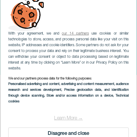
With your agreement, we and
our 14 partners
use cookies or similar
technologies to store, access, and process personal data like your visit on this
website, IP addresses and cookie identifiers. Some partners do not ask for your
consent to process your data and rely on their legitimate business interest. You
GRAN CANARIA
can withdraw your consent or object to data processing based on legitimate
Sentiero Peak Challenge
interest at any time by clicking on “Learn More” or in our Privacy Policy on this
Aguas de Teror
website.
We and our partners process data for the following purposes:
Imagen
Personalised advertising and content, advertising and content measurement, audience
Listado
research and services development
, Precise geolocation data, and identification
through device scanning
, Store and/or access information on a device
, Technical
cookies
Learn More →
Disagree and close