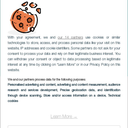
With your agreement, we and
our 14 partners
use cookies or similar
technologies to store, access, and process personal data like your visit on this
website, IP addresses and cookie identifiers. Some partners do not ask for your
consent to process your data and rely on their legitimate business interest. You
can withdraw your consent or object to data processing based on legitimate
GRAN CANARIA
interest at any time by clicking on “Learn More” or in our Privacy Policy on this
Suncode Festival
website.
We and our partners process data for the following purposes:
Imagen
Personalised advertising and content, advertising and content measurement, audience
Listado
research and services development
, Precise geolocation data, and identification
through device scanning
, Store and/or access information on a device
, Technical
cookies
Learn More →