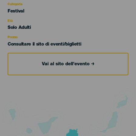
Categoria
Categoría
Festival
del
evento
Età
Edad
Solo Adulti
Recomendada
Prezzo
Consultare il sito di eventi/biglietti
Vai al sito dell’evento