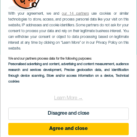
With your agreement, we and
our 14 partners
use cookies or similar
technologies to store, access, and process personal data like your visit on this
website, IP addresses and cookie identifiers. Some partners do not ask for your
consent to process your data and rely on their legitimate business interest. You
can withdraw your consent or object to data processing based on legitimate
GRAN CANARIA
interest at any time by clicking on “Learn More” or in our Privacy Policy on this
Supereroe
website.
We and our partners process data for the following purposes:
Imagen
Personalised advertising and content, advertising and content measurement, audience
Listado
research and services development
, Precise geolocation data, and identification
through device scanning
, Store and/or access information on a device
, Technical
cookies
Learn More →
Disagree and close
Agree and close
EVENTO PASSATO