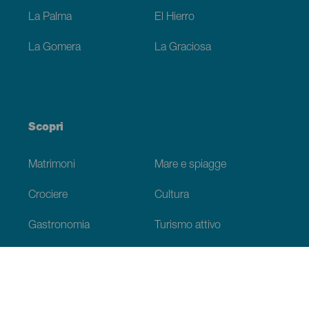
La Palma
El Hierro
La Gomera
La Graciosa
Scopri
Matrimoni
Mare e spiagge
Crociere
Cultura
Gastronomia
Turismo attivo
Tutti gli articoli