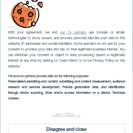
With your agreement, we and
our 14 partners
use cookies or similar
technologies to store, access, and process personal data like your visit on this
website, IP addresses and cookie identifiers. Some partners do not ask for your
consent to process your data and rely on their legitimate business interest. You
GRAN CANARIA
can withdraw your consent or object to data processing based on legitimate
Trío Guiguan & Markus
interest at any time by clicking on “Learn More” or in our Privacy Policy on this
Stockhausen
website.
We and our partners process data for the following purposes:
Imagen
Personalised advertising and content, advertising and content measurement, audience
Listado
research and services development
, Precise geolocation data, and identification
through device scanning
, Store and/or access information on a device
, Technical
cookies
Learn More →
Disagree and close