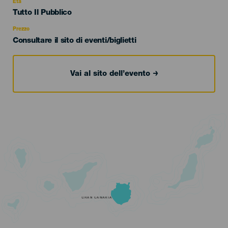
evento
Età
Edad
Tutto Il Pubblico
Recomendada
Prezzo
Consultare il sito di eventi/biglietti
Vai al sito dell’evento
GRAN CANARIA