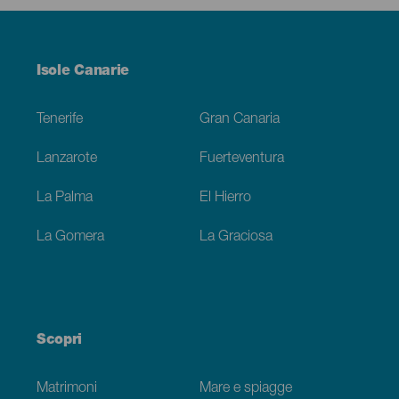
Menú
Isole Canarie
Footer
Tenerife
Gran Canaria
Lanzarote
Fuerteventura
La Palma
El Hierro
La Gomera
La Graciosa
Scopri
Matrimoni
Mare e spiagge