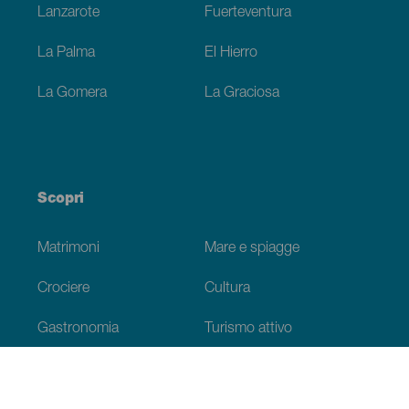
Lanzarote
Fuerteventura
La Palma
El Hierro
La Gomera
La Graciosa
Scopri
Matrimoni
Mare e spiagge
Crociere
Cultura
Gastronomia
Turismo attivo
Tutti gli articoli