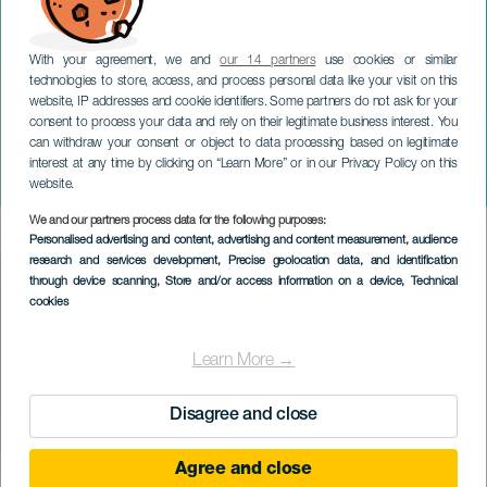
With your agreement, we and
our 14 partners
use cookies or similar
technologies to store, access, and process personal data like your visit on this
website, IP addresses and cookie identifiers. Some partners do not ask for your
consent to process your data and rely on their legitimate business interest. You
can withdraw your consent or object to data processing based on legitimate
GRAN CANARIA
interest at any time by clicking on “Learn More” or in our Privacy Policy on this
University Halloween XL
website.
We and our partners process data for the following purposes:
Imagen
Personalised advertising and content, advertising and content measurement, audience
Listado
research and services development
, Precise geolocation data, and identification
through device scanning
, Store and/or access information on a device
, Technical
cookies
Learn More →
Disagree and close
Agree and close
EVENTO PASSATO