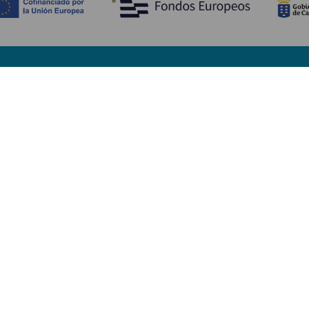
Scopri
I
Matrimoni
Mare e spiagge
A
Crociere
Cultura
Co
Gastronomia
Turismo attivo
Do
Tutti gli articoli
Im