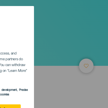
 access, and
Some partners do
. You can withdraw
ing on “Learn More”
s development
, Precise
l cookies
 Canaria