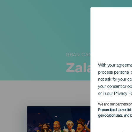
GRAN CANARIA
Zalakadul
With your agreem
process personal d
not ask for your c
your consent or ob
or in our Privacy P
We and our partners pr
Imagen
Personalised advertis
Listado
geolocation data, and i