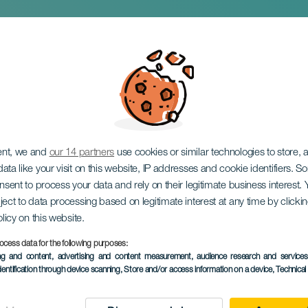
a
ent, we and
our 14 partners
use cookies or similar technologies to store,
ata like your visit on this website, IP addresses and cookie identifiers. 
onsent to process your data and rely on their legitimate business interest
ject to data processing based on legitimate interest at any time by click
olicy on this website.
ocess data for the following purposes:
EVENTO PASSATO
ing and content, advertising and content measurement, audience research and service
dentification through device scanning
, Store and/or access information on a device
, Technica
26 to 28 December
Localidad
Las Palmas de Gran