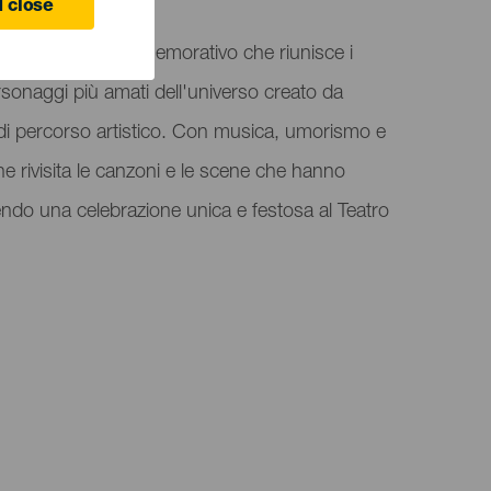
 close
o spettacolo commemorativo che riunisce i
rsonaggi più amati dell'universo creato da
 di percorso artistico. Con musica, umorismo e
e rivisita le canzoni e le scene che hanno
endo una celebrazione unica e festosa al Teatro