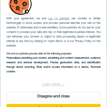
With your agreement, we and
our 14 partners
use cookies or similar
technologies to store, access, and process personal data like your visit on this
website, IP addresses and cookie identifiers. Some partners do not ask for your
consent to process your data and rely on their legitimate business interest. You
LA GRACIOSA
can withdraw your consent or object to data processing based on legitimate
Festeggiamenti della
interest at any time by clicking on “Learn More” or in our Privacy Policy on this
Virgen del Carmen
website.
We and our partners process data for the following purposes:
Imagen
Personalised advertising and content, advertising and content measurement, audience
Listado
research and services development
, Precise geolocation data, and identification
through device scanning
, Store and/or access information on a device
, Technical
cookies
Learn More →
Disagree and close