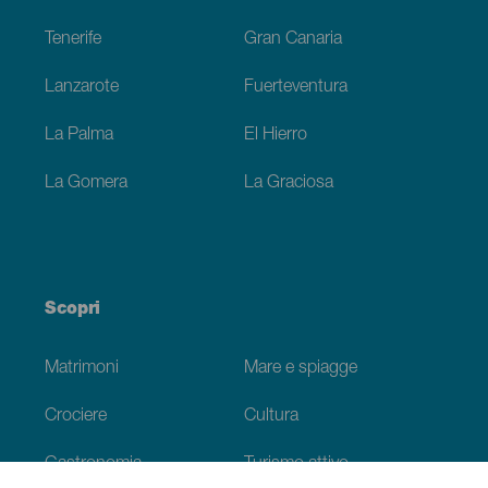
Tenerife
Gran Canaria
Lanzarote
Fuerteventura
La Palma
El Hierro
La Gomera
La Graciosa
Scopri
Matrimoni
Mare e spiagge
Crociere
Cultura
Gastronomia
Turismo attivo