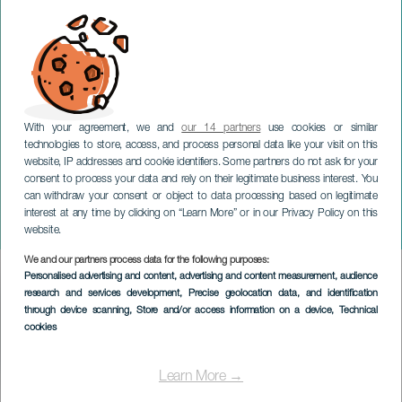
With your agreement, we and
our 14 partners
use cookies or similar
technologies to store, access, and process personal data like your visit on this
website, IP addresses and cookie identifiers. Some partners do not ask for your
consent to process your data and rely on their legitimate business interest. You
can withdraw your consent or object to data processing based on legitimate
LA GRACIOSA
interest at any time by clicking on “Learn More” or in our Privacy Policy on this
Guiguan
website.
We and our partners process data for the following purposes:
Imagen
Personalised advertising and content, advertising and content measurement, audience
Listado
research and services development
, Precise geolocation data, and identification
through device scanning
, Store and/or access information on a device
, Technical
cookies
Learn More →
EVENTO PASSATO