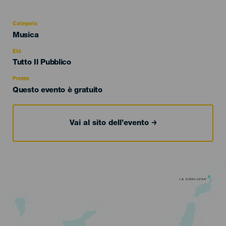
Categoria
Categoría
Musica
del
evento
Età
Edad
Tutto Il Pubblico
Recomendada
Prezzo
Questo evento è gratuito
Vai al sito dell’evento
LA GRACIOSA