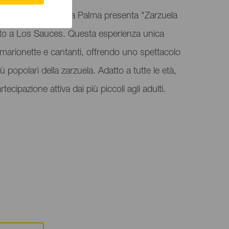
nola e Zarzuela della Palma presenta "Zarzuela
vento a Los Sauces. Questa esperienza unica
arionette e cantanti, offrendo uno spettacolo
 popolari della zarzuela. Adatto a tutte le età,
ecipazione attiva dai più piccoli agli adulti.