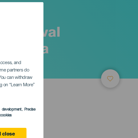
- Festival
a de La
 access, and
Some partners do
. You can withdraw
ing on “Learn More”
s development
, Precise
l cookies
 close