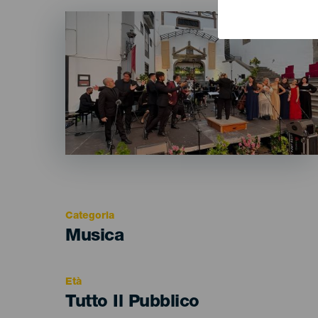
Imagen
Listado
Categoria
Categoría
Musica
del
evento
Età
Edad
Tutto Il Pubblico