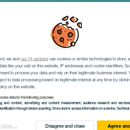
ara toda la familia 
 española y zarzuel
ent, we and
our 14 partners
use cookies or similar technologies to store,
ata like your visit on this website, IP addresses and cookie identifiers. 
onsent to process your data and rely on their legitimate business interest
ject to data processing based on legitimate interest at any time by click
olicy on this website.
ocess data for the following purposes:
EVENTO PASSATO
ing and content, advertising and content measurement, audience research and service
dentification through device scanning
, Store and/or access information on a device
, Technica
24 July 2024
Localidad
El Paso
n More →
Disagree and close
Agree and