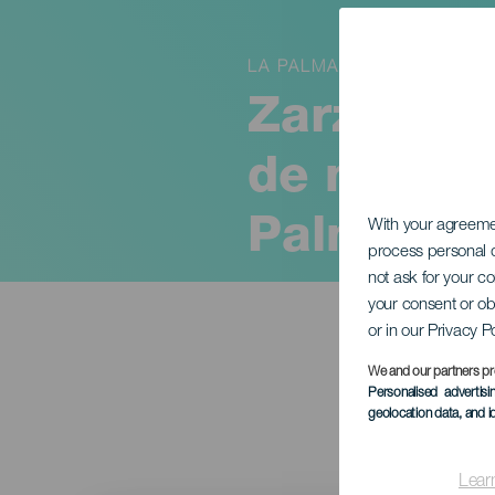
LA PALMA
Zarzuela p
de música
Palma
With your agreem
process personal d
not ask for your c
your consent or ob
or in our Privacy P
We and our partners pr
Personalised advertis
geolocation data, and i
Lear