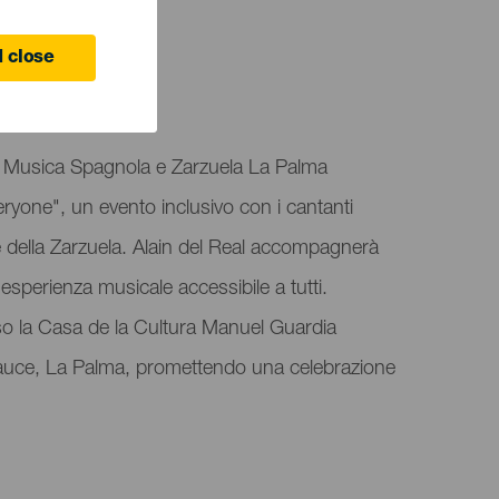
 close
 di Musica Spagnola e Zarzuela La Palma
ryone", un evento inclusivo con i cantanti
e della Zarzuela. Alain del Real accompagnerà
'esperienza musicale accessibile a tutti.
so la Casa de la Cultura Manuel Guardia
auce, La Palma, promettendo una celebrazione