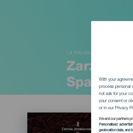
LA PALMA
Zarzuela p
Spagnola 
With your agreem
process personal d
not ask for your c
your consent or ob
or in our Privacy P
Imagen
Listado
We and our partners pr
Personalised advertis
geolocation data, and i