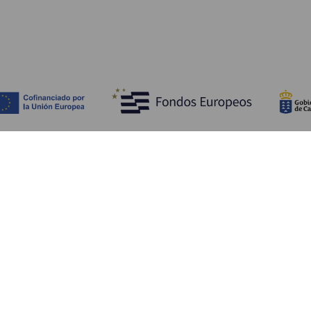
Scopri
I
Matrimoni
Mare e spiagge
A
Crociere
Cultura
Co
Gastronomia
Turismo attivo
Do