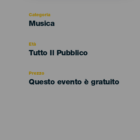
Categoria
Categoría
Musica
del
evento
Età
Edad
Tutto Il Pubblico
Recomendada
Prezzo
Questo evento è gratuito