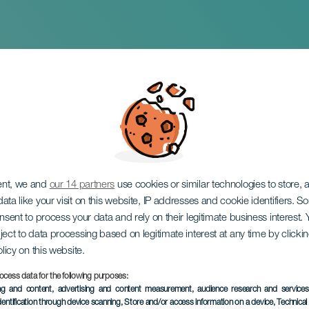
er Tutti - Festival 
e Zarzuela di La Pa
ent, we and
our 14 partners
use cookies or similar technologies to store,
ata like your visit on this website, IP addresses and cookie identifiers. 
onsent to process your data and rely on their legitimate business interest
ject to data processing based on legitimate interest at any time by click
olicy on this website.
ocess data for the following purposes:
ing and content, advertising and content measurement, audience research and service
dentification through device scanning
, Store and/or access information on a device
, Technica